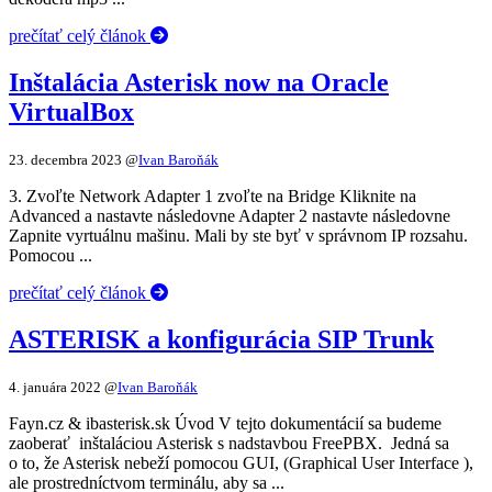
prečítať celý článok
Inštalácia Asterisk now na Oracle
VirtualBox
23. decembra 2023
@
Ivan Baroňák
3. Zvoľte Network Adapter 1 zvoľte na Bridge Kliknite na
Advanced a nastavte následovne Adapter 2 nastavte následovne
Zapnite vyrtuálnu mašinu. Mali by ste byť v správnom IP rozsahu.
Pomocou ...
prečítať celý článok
ASTERISK a konfigurácia SIP Trunk
4. januára 2022
@
Ivan Baroňák
Fayn.cz & ibasterisk.sk Úvod V tejto dokumentácií sa budeme
zaoberať inštaláciou Asterisk s nadstavbou FreePBX. Jedná sa
o to, že Asterisk nebeží pomocou GUI, (Graphical User Interface ),
ale prostredníctvom terminálu, aby sa ...