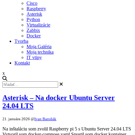
Cisco
Raspberry
Asterisk
Python
Virtualizácie
Zabbix
Docker
Tvorba
Moja Galéria
Moja technika
IT vtipy
Kontakt
x
Asterisk – Na docker Ubuntu Server
24.04 LTS
21. januára 2026
@
Ivan Baroňák
Na inštaláciu som zvolil Raspberry pi 5 s Ubuntu Server 24.04 LTS
Vytvoril som docker-compose.yaml Spustil som docker kontajner