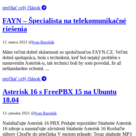
prečítať celý článok
FAYN – Špecialista na telekomunikačné
riešenia
12. marca 2021
@
Ivan Baroňák
Mám veľmi dobré skúsenosti so spoločnosťou FAYN.CZ. Veľmi
dobrá spolupráca, bola s technikmi, keď bol nejaký problém s
nastavením Asterisk-u, tak technici boli by som povedal, že až
neštandardne ochotní. ...
prečítať celý článok
Asterisk 16 s FreePBX 15 na Ubuntu
18.04
13. januára 2021
@
Ivan Baroňák
Nainštaľujte Asterisk 16 PBX Pridajte repozitáter Stiahnite Asterisk
16 zdroje a naustaľujte závislosti Stiahnite Asterisk 16 Rozbaľte
súbory Choďte do priečinka V mojom prípade: Teraz stiahnite MP3