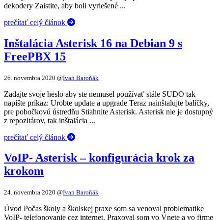
dekodery Zaistite, aby boli vyriešené ...
prečítať celý článok
Inštalácia Asterisk 16 na Debian 9 s
FreePBX 15
26. novembra 2020
@
Ivan Baroňák
Zadajte svoje heslo aby ste nemusel používať stále SUDO tak
napíšte príkaz: Urobte update a upgrade Teraz nainštalujte balíčky,
pre pobočkovú ústredňu Stiahnite Asterisk. Asterisk nie je dostupný
z repozitárov, tak inštalácia ...
prečítať celý článok
VoIP- Asterisk – konfigurácia krok za
krokom
24. novembra 2020
@
Ivan Baroňák
Úvod Počas školy a školskej praxe som sa venoval problematike
VoIP- telefonovanie cez internet. Praxoval som vo Vnete a vo firme