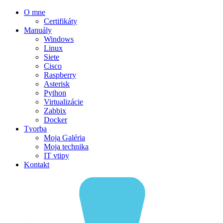
O mne
Certifikáty
Manuály
Windows
Linux
Siete
Cisco
Raspberry
Asterisk
Python
Virtualizácie
Zabbix
Docker
Tvorba
Moja Galéria
Moja technika
IT vtipy
Kontakt