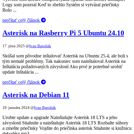
Logy som pozeral Keď to zbehlo Systém si vytváral priečinky
Bolo ...
prečítať celý článok
Asterisk na Rasberry Pi 5 Ubuntu 24.10
17. júna 2025
@
Ivan Baroňák
Skúšal som pôvodne inštalovať Asterisk na Ubuntu 25.4, ale boli s
tým nemalé problémy. Tak nakoniec som nainštaloval Asterisk na
Inštalácia požadovaných závyslostí Ako prvé je potrebné urobiť
update Inštalácia ...
prečítať celý článok
Asterisk na Debian 11
19. januára 2024
@
Ivan Baroňák
Urobte update a upgrade Nainštalujte Asterisk 18 LTS a jeho
závyslosti Stiahnite a nainštalujte Asterisk 18 LTS Rozbalte súbory
a zmeňte priečinky Vojdite do priečinka asterisk Stiahnite si knižnicu
dekodéra mp3 ...