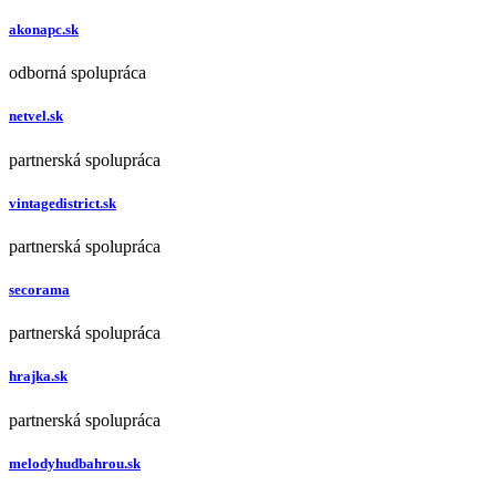
akonapc.sk
odborná spolupráca
netvel.sk
partnerská spolupráca
vintagedistrict.sk
partnerská spolupráca
secorama
partnerská spolupráca
hrajka.sk
partnerská spolupráca
melodyhudbahrou.sk