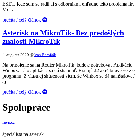
ESET. Kde som sa radil aj s odborníkmi ohľadne tejto problematiky.
Vo ...
prečítať celý článok
Asterisk na MikroTik- Bez predošlých
znalostí MikroTik
4. augusta 2020
@
Ivan Baroňák
Na pripojenie sa na Router MikroTik, budete potrebovať Aplikáciu
Winbox. Táto aplikácia sa dá stiahnuť. Exitujú 32 a 64 bitové verzie
programu. Z vlastnej skúsenosti viem, že Winbox sa dá nainštalovať
aj ...
prečítať celý článok
Spolupráce
fayn.cz
špecialista na asterisk