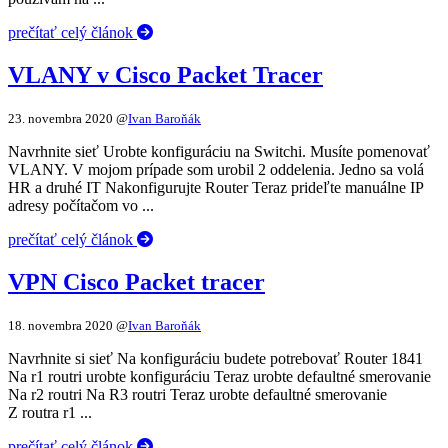
prečítať celý článok
VLANY v Cisco Packet Tracer
23. novembra 2020
@
Ivan Baroňák
Navrhnite sieť Urobte konfiguráciu na Switchi. Musíte pomenovať
VLANY. V mojom prípade som urobil 2 oddelenia. Jedno sa volá
HR a druhé IT Nakonfigurujte Router Teraz prideľte manuálne IP
adresy počítačom vo ...
prečítať celý článok
VPN Cisco Packet tracer
18. novembra 2020
@
Ivan Baroňák
Navrhnite si sieť Na konfiguráciu budete potrebovať Router 1841
Na r1 routri urobte konfiguráciu Teraz urobte defaultné smerovanie
Na r2 routri Na R3 routri Teraz urobte defaultné smerovanie
Z routra r1 ...
prečítať celý článok