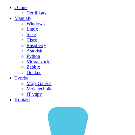
O mne
Certifikáty
Manuály
Windows
Linux
Siete
Cisco
Raspberry
Asterisk
Python
Virtualizácie
Zabbix
Docker
Tvorba
Moja Galéria
Moja technika
IT vtipy
Kontakt