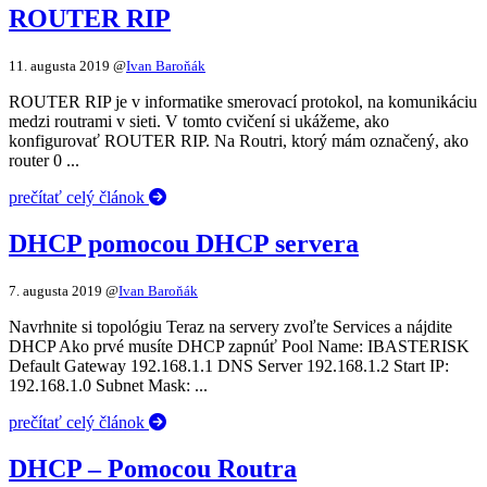
ROUTER RIP
11. augusta 2019
@
Ivan Baroňák
ROUTER RIP je v informatike smerovací protokol, na komunikáciu
medzi routrami v sieti. V tomto cvičení si ukážeme, ako
konfigurovať ROUTER RIP. Na Routri, ktorý mám označený, ako
router 0 ...
prečítať celý článok
DHCP pomocou DHCP servera
7. augusta 2019
@
Ivan Baroňák
Navrhnite si topológiu Teraz na servery zvoľte Services a nájdite
DHCP Ako prvé musíte DHCP zapnúť Pool Name: IBASTERISK
Default Gateway 192.168.1.1 DNS Server 192.168.1.2 Start IP:
192.168.1.0 Subnet Mask: ...
prečítať celý článok
DHCP – Pomocou Routra