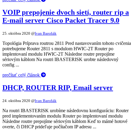
VOIP prepojenie dvoch sietí, router rip a
E-mail server Cisco Packet Tracer 9.0
25. októbra 2020
@
Ivan Baroňák
Topológia Príprava routrou 2811 Pred nastavovaním tohoto cvičenia
potrebujeme Router 2811 s modulom HWIC-2T Router po
implentovaní modulu HWIC-2T Následne routre prepojíme
sériovým káblom Na routri IBASTERISK urobte následovný
config ...
prečítať celý článok
DHCP, ROUTER RIP, Email server
24. októbra 2020
@
Ivan Baroňák
Na routri IBASTERISK urobíme následovnu konfiguráciu: Router
pred implementovaním modulu Router po implentovaní modulu
Následne routre prepojíme sériovým káblom Keď to mámé hotové
overte, či DHCP prideľuje počítačom IP adresu ...