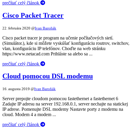
prečítať celý článok
Cisco Packet Tracer
22. februára 2020
@
Ivan Baroňák
Cisco packet tracer je program na učenie počítačových sietí.
(Simulátor.), kde si môžete vyskúšať konfiguráciu routrov, switchov,
vlan, konfiguráciu IP telefónov. Choďte na web stránku
https://www.netacad.com Prihláste sa alebo sa ...
prečítať celý článok
Cloud pomocou DSL modemu
16. augusta 2019
@
Ivan Baroňák
Server prepojte cloudom pomocou fastethernet a fastethernet 6
Zadajte IP adresu na server 192.168.0.1, server nechajte na statickej
IP adrese. Pomenujte DSL modemy Nastavte porty z modemu na
cloud. Modem 4 a modem ...
prečítať celý článok