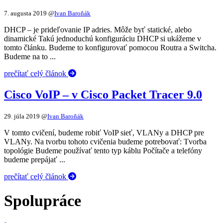
7. augusta 2019
@
Ivan Baroňák
DHCP – je prideľovanie IP adries. Môže byť statické, alebo
dinamické Takú jednoduchú konfiguráciu DHCP si ukážeme v
tomto článku. Budeme to konfigurovať pomocou Routra a Switcha.
Budeme na to ...
prečítať celý článok
Cisco VoIP – v Cisco Packet Tracer 9.0
29. júla 2019
@
Ivan Baroňák
V tomto cvičení, budeme robiť VoIP sieť, VLANy a DHCP pre
VLANy. Na tvorbu tohoto cvičenia budeme potrebovať: Tvorba
topológie Budeme používať tento typ káblu Počítače a telefóny
budeme prepájať ...
prečítať celý článok
Spolupráce