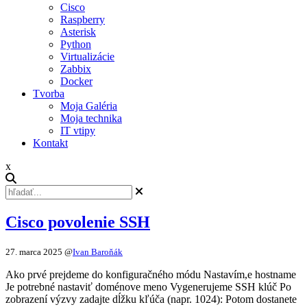
Cisco
Raspberry
Asterisk
Python
Virtualizácie
Zabbix
Docker
Tvorba
Moja Galéria
Moja technika
IT vtipy
Kontakt
x
Cisco povolenie SSH
27. marca 2025
@
Ivan Baroňák
Ako prvé prejdeme do konfiguračného módu Nastavím,e hostname
Je potrebné nastaviť doménove meno Vygenerujeme SSH klúč Po
zobrazení výzvy zadajte dĺžku kľúča (napr. 1024): Potom dostanete