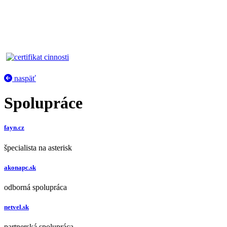
naspäť
Spolupráce
fayn.cz
špecialista na asterisk
akonapc.sk
odborná spolupráca
netvel.sk
partnerská spolupráca