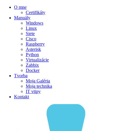
O mne
Certifikáty
Manuály
Windows
Linux
Siete
Cisco
Raspberry
Asterisk
Python
Virtualizácie
Zabbix
Docker
Tvorba
Moja Galéria
Moja technika
IT vtipy
Kontakt