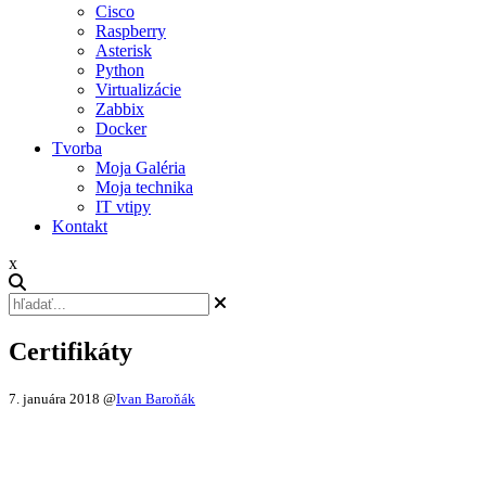
Cisco
Raspberry
Asterisk
Python
Virtualizácie
Zabbix
Docker
Tvorba
Moja Galéria
Moja technika
IT vtipy
Kontakt
x
Certifikáty
7. januára 2018
@
Ivan Baroňák