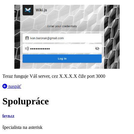
Teraz funguje Váš server, cez X.X.X.X čiže port 3000
naspäť
Spolupráce
fayn.cz
špecialista na asterisk