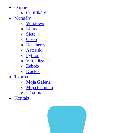
O mne
Certifikáty
Manuály
Windows
Linux
Siete
Cisco
Raspberry
Asterisk
Python
Virtualizácie
Zabbix
Docker
Tvorba
Moja Galéria
Moja technika
IT vtipy
Kontakt