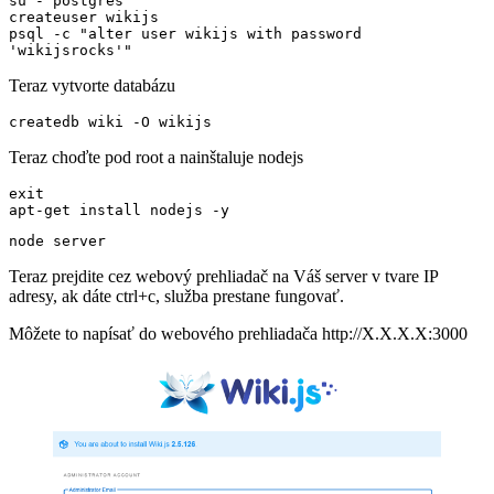
su - postgres

createuser wikijs

psql -c "alter user wikijs with password 
'wikijsrocks'"
Teraz vytvorte databázu
createdb wiki -O wikijs
Teraz choďte pod root a nainštaluje nodejs
exit

apt-get install nodejs -y
node server
Teraz prejdite cez webový prehliadač na Váš server v tvare IP
adresy, ak dáte ctrl+c, služba prestane fungovať.
Môžete to napísať do webového prehliadača http://X.X.X.X:3000