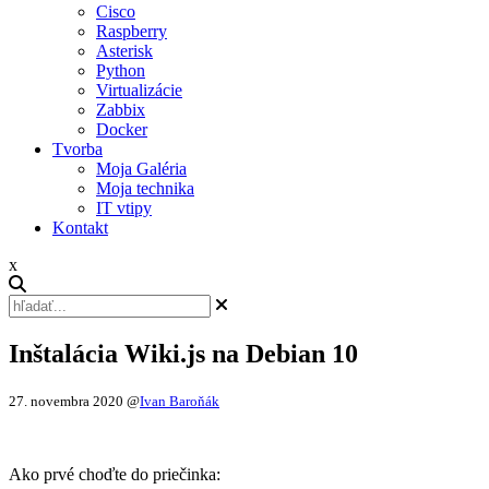
Cisco
Raspberry
Asterisk
Python
Virtualizácie
Zabbix
Docker
Tvorba
Moja Galéria
Moja technika
IT vtipy
Kontakt
x
Inštalácia Wiki.js na Debian 10
27. novembra 2020
@
Ivan Baroňák
Ako prvé choďte do priečinka: