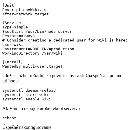
[Unit]

Description=Wiki.js

After=network.target

[Service]

Type=simple

ExecStart=/usr/bin/node server

Restart=always

# Consider creating a dedicated user for Wiki.js here:

User=wiki

Environment=NODE_ENV=production

WorkingDirectory=/var/wiki

[Install]

WantedBy=multi-user.target
Uložte službu, reštartujte a povoľte aby sa služba spúšťala priamo
pri boote
systemctl daemon-reload

systemctl start wiki

systemctl enable wiki
Ak Vám to nepôjde urobe reboot servervu
reboot
Úspešné nakonfigurovanie: