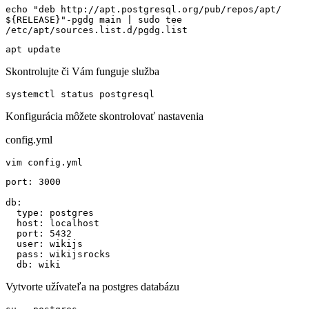
echo "deb http://apt.postgresql.org/pub/repos/apt/ 
${RELEASE}"-pgdg main | sudo tee  
/etc/apt/sources.list.d/pgdg.list
apt update
Skontrolujte či Vám funguje služba
systemctl status postgresql
Konfigurácia môžete skontrolovať nastavenia
config.yml
vim config.yml
port: 3000

db:

  type: postgres

  host: localhost

  port: 5432

  user: wikijs

  pass: wikijsrocks

  db: wiki
Vytvorte užívateľa na postgres databázu