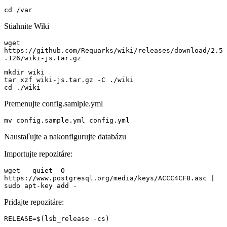
cd /var
Stiahnite Wiki
wget 
https://github.com/Requarks/wiki/releases/download/2.5
.126/wiki-js.tar.gz
mkdir wiki

tar xzf wiki-js.tar.gz -C ./wiki

cd ./wiki
Premenujte config.samlple.yml
mv config.sample.yml config.yml
Naustaľujte a nakonfigurujte databázu
Importujte repozitáre:
wget --quiet -O - 
https://www.postgresql.org/media/keys/ACCC4CF8.asc | 
sudo apt-key add -
Pridajte repozitáre:
RELEASE=$(lsb_release -cs)
