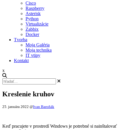
Cisco
Raspberry
Asterisk
Python
Virtualizácie
Zabbix
Docker
Tvorba
Moja Galéria
Moja technika
IT vtipy
Kontakt
x
Kreslenie kruhov
25. januára 2022
@
Ivan Baroňák
Keď pracujete v prostredí Windows je potrebné si nainštalovať