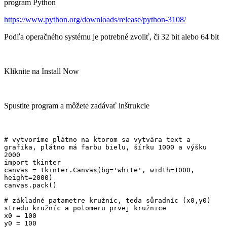
program Python
https://www.python.org/downloads/release/python-3108/
Podľa operačného systému je potrebné zvoliť, či 32 bit alebo 64 bit
Kliknite na Install Now
Spustite program a môžete zadávať inštrukcie
# vytvoríme plátno na ktorom sa vytvára text a 
grafika, plátno má farbu bielu, šírku 1000 a výšku 
2000

import tkinter

canvas = tkinter.Canvas(bg='white', width=1000, 
height=2000)

canvas.pack()

# základné patametre kružníc, teda sůradníc (x0,y0) 
stredu kružníc a polomeru prvej kružnice

x0 = 100

y0 = 100
