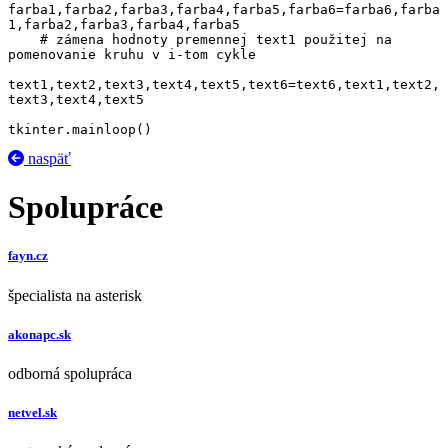
farba1,farba2,farba3,farba4,farba5,farba6=farba6,farba
1,farba2,farba3,farba4,farba5

    # zámena hodnoty premennej text1 použitej na 
pomenovanie kruhu v i-tom cykle

text1,text2,text3,text4,text5,text6=text6,text1,text2,
text3,text4,text5   

tkinter.mainloop()
naspäť
Spolupráce
fayn.cz
špecialista na asterisk
akonapc.sk
odborná spolupráca
netvel.sk