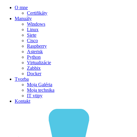
O mne
Certifikáty
Manuály
Windows
Linux
Siete
Cisco
Raspberry
Asterisk
Python
Virtualizácie
Zabbix
Docker
Tvorba
Moja Galéria
Moja technika
IT vtipy
Kontakt