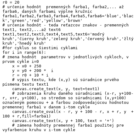
r0 = 20

# určenie hodnôt  premenných farba1, farba2,... až 
farba6, daných farbami výplne kružníc

farba1,farba2,farba3,farba4,farba5,farba6='blue','blac
k','green','red','yellow','brown'

# určenie hodnôt - teda reťazcov znakov - premenných 
text1, text2,...až text6

text1,text2,text3,text4,text5,text6='modrý 
kruh','čierny kruh','zelený kruh','červený kruh','žltý 
kruh','hnedý kruh'

#for cyklus so šiestimi cyklami

for i in range(6):

# zmena hodnôt  parametrov v jednotlivých cykloch, v 
prvom cykle i=0

    x = x0 + 250 

    y = y0 + 200 *  i 

    r = r0 + 10 * i

    # výpis textu, kde (x,y) sú súradnice prvého 
písmena textu text1

    canvas.create_text(x, y, text=text1) 

    # zobrazenia kruhu daného súradnicami (x-r, y+100-
r, x+r, y+100), so stredom so súradnicami (x,y+100) 
označeným pomocou + a farbou zodpovedajúcou hodnotou 
premennej farba1 v danom i-tom cykle

    canvas.create_oval(x - r, y + 100 - r, x + r, y  + 
100 + r,fill=farba1)

    canvas.create_text(x, y + 100, text = '+')

    # zámena hodnoty premennej farba1 použitej pre 
vyfarbenie kruhu v i-tom cykle
