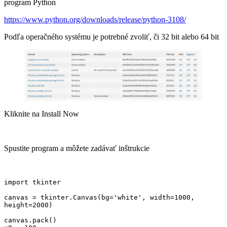
program Python
https://www.python.org/downloads/release/python-3108/
Podľa operačného systému je potrebné zvoliť, či 32 bit alebo 64 bit
Kliknite na Install Now
Spustite program a môžete zadávať inštrukcie
import tkinter

canvas = tkinter.Canvas(bg='white', width=1000, 
height=2000)

canvas.pack()
