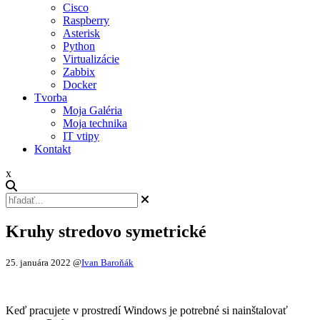
Cisco
Raspberry
Asterisk
Python
Virtualizácie
Zabbix
Docker
Tvorba
Moja Galéria
Moja technika
IT vtipy
Kontakt
x
Kruhy stredovo symetrické
25. januára 2022
@
Ivan Baroňák
Keď pracujete v prostredí Windows je potrebné si nainštalovať