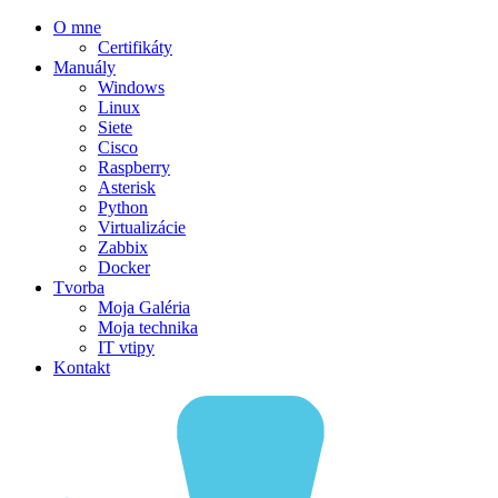
O mne
Certifikáty
Manuály
Windows
Linux
Siete
Cisco
Raspberry
Asterisk
Python
Virtualizácie
Zabbix
Docker
Tvorba
Moja Galéria
Moja technika
IT vtipy
Kontakt