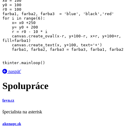
x0 = 100

y0 = 100

r0 = 100

farba1, farba2, farba3  = 'blue', 'black','red'

for i in range(6):

    x= x0 +250 

    y= y0 + 200 

    r = r0 - 10 * i

    canvas.create_oval(x-r, y+100-r, x+r, y+100+r, 
fill=farba1)

    canvas.create_text(x, y+100, text='+')

    farba1, farba2, farba3 = farba3, farba1, farba2

tkinter.mainloop()
naspäť
Spolupráce
fayn.cz
špecialista na asterisk
akonapc.sk