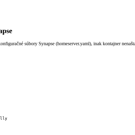
apse
figuračné súbory Synapse (homeserver.yaml), inak kontajner nenaštar
lly
