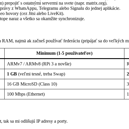
) prepojiť s ostatnými servermi na svete (napr. matrix.org).
rávy z WhatsAppu, Telegramu alebo Signalu do jednej aplikácie.
o hovory (cez Jitsi alebo LiveKit).
ope naraz a všetko sa okamžite synchronizuje.
a RAM, najmä ak začneš používať federáciu (pripájať sa do veľkých mie
Minimum (1-5 používateľov)
ARMv7 / ARMv8 (RPi 3 a novšie)
R
1 GB
(veľmi tesné, treba Swap)
2
16 GB MicroSD (Class 10)
3
100 Mbps (Ethernet)
1
 tak sa mi odlišujú IP adresy a porty.