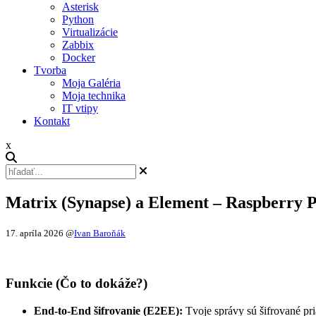
Asterisk
Python
Virtualizácie
Zabbix
Docker
Tvorba
Moja Galéria
Moja technika
IT vtipy
Kontakt
x
Matrix (Synapse) a Element – Raspberry 
17. apríla 2026
@
Ivan Baroňák
Funkcie (Čo to dokáže?)
End-to-End šifrovanie (E2EE):
Tvoje správy sú šifrované pria