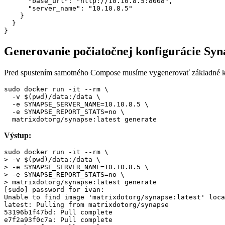
      "base_url": "http://10.10.8.5:8008",

      "server_name": "10.10.8.5"

    }

  }

Generovanie počiatočnej konfigurácie Syn
Pred spustením samotného Compose musíme vygenerovať základné kon
sudo docker run -it --rm \

  -v $(pwd)/data:/data \

  -e SYNAPSE_SERVER_NAME=10.10.8.5 \

  -e SYNAPSE_REPORT_STATS=no \

  matrixdotorg/synapse:latest generate
Výstup:
sudo docker run -it --rm \

> -v $(pwd)/data:/data \

> -e SYNAPSE_SERVER_NAME=10.10.8.5 \

> -e SYNAPSE_REPORT_STATS=no \

> matrixdotorg/synapse:latest generate

[sudo] password for ivan:

Unable to find image 'matrixdotorg/synapse:latest' loca
latest: Pulling from matrixdotorg/synapse

53196b1f47bd: Pull complete

e7f2a93f0c7a: Pull complete
