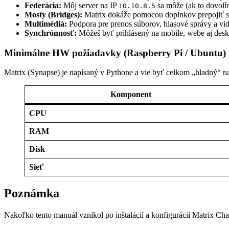
Federácia:
Môj server na IP
sa môže (ak to dovolím
10.10.8.5
Mosty (Bridges):
Matrix dokáže pomocou doplnkov prepojiť sp
Multimédiá:
Podpora pre prenos súborov, hlasové správy a vide
Synchrónnosť:
Môžeš byť prihlásený na mobile, webe aj deskt
Minimálne HW požiadavky (Raspberry Pi / Ubuntu)
Matrix (Synapse) je napísaný v Pythone a vie byť celkom „hladný“ n
Komponent
CPU
RAM
Disk
Sieť
Poznámka
Nakoľko tento manuál vznikol po inštalácií a konfigurácií Matrix Chat,