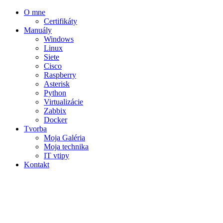
O mne
Certifikáty
Manuály
Windows
Linux
Siete
Cisco
Raspberry
Asterisk
Python
Virtualizácie
Zabbix
Docker
Tvorba
Moja Galéria
Moja technika
IT vtipy
Kontakt