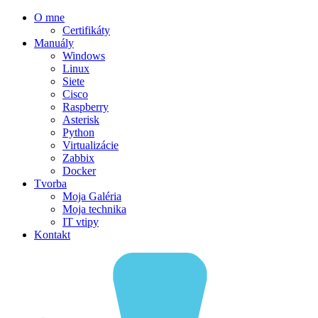
O mne
Certifikáty
Manuály
Windows
Linux
Siete
Cisco
Raspberry
Asterisk
Python
Virtualizácie
Zabbix
Docker
Tvorba
Moja Galéria
Moja technika
IT vtipy
Kontakt