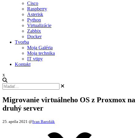
Cisco
Raspberry
Asterisk
Python
Virtualizácie
Zabbix
Docker
Tvorba
Moja Galéria
Moja technika
IT vtipy
Kontakt
x
Migrovanie virtuálneho OS z Proxmox na
druhý server
25. apríla 2021
@
Ivan Baroňák