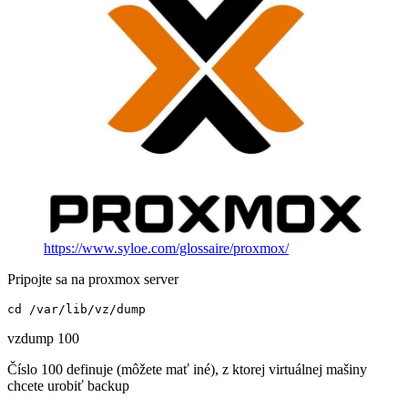
https://www.syloe.com/glossaire/proxmox/
Pripojte sa na proxmox server
cd /var/lib/vz/dump
vzdump 100
Číslo 100 definuje (môžete mať iné), z ktorej virtuálnej mašiny
chcete urobiť backup