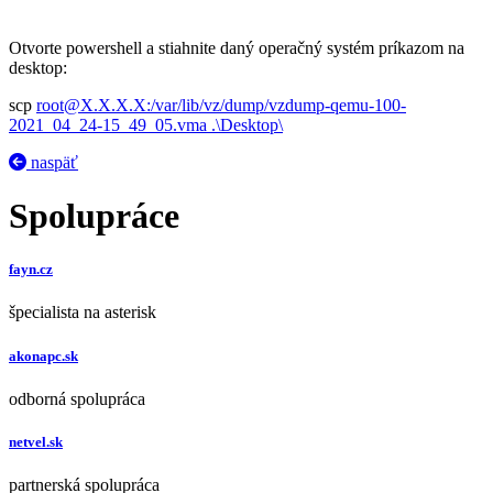
Otvorte powershell a stiahnite daný operačný systém príkazom na
desktop:
scp
root@X.X.X.X:/var/lib/vz/dump/vzdump-qemu-100-
2021_04_24-15_49_05.vma .\Desktop\
naspäť
Spolupráce
fayn.cz
špecialista na asterisk
akonapc.sk
odborná spolupráca
netvel.sk
partnerská spolupráca