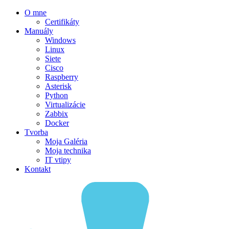
O mne
Certifikáty
Manuály
Windows
Linux
Siete
Cisco
Raspberry
Asterisk
Python
Virtualizácie
Zabbix
Docker
Tvorba
Moja Galéria
Moja technika
IT vtipy
Kontakt