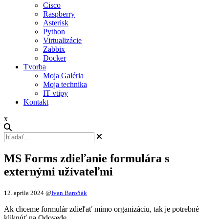
Cisco
Raspberry
Asterisk
Python
Virtualizácie
Zabbix
Docker
Tvorba
Moja Galéria
Moja technika
IT vtipy
Kontakt
x
MS Forms zdieľanie formulára s
externými užívateľmi
12. apríla 2024
@
Ivan Baroňák
Ak chceme formulár zdieľať mimo organizáciu, tak je potrebné
kliknúť na Odovede