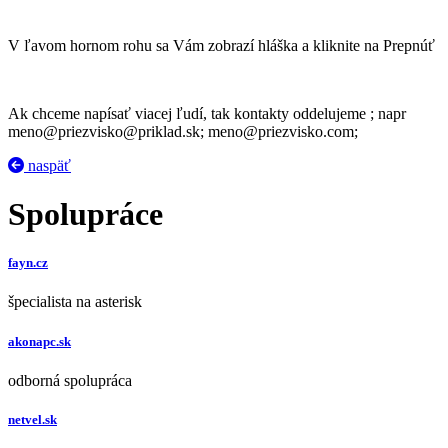
V ľavom hornom rohu sa Vám zobrazí hláška a kliknite na Prepnúť
Ak chceme napísať viacej ľudí, tak kontakty oddelujeme ; napr
meno@priezvisko@priklad.sk; meno@priezvisko.com;
naspäť
Spolupráce
fayn.cz
špecialista na asterisk
akonapc.sk
odborná spolupráca
netvel.sk