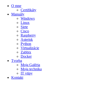
O mne
Certifikáty
Manuály
Windows
Linux
Siete
Cisco
Raspberry
Asterisk
Python
Virtualizácie
Zabbix
Docker
Tvorba
Moja Galéria
Moja technika
IT vtipy
Kontakt