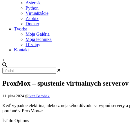
Asterisk
Python
Virtualizácie
Zabbix
Docker
Tvorba
Moja Galéria
Moja technika
IT vtipy
Kontakt
x
ProxMox – spustenie virtualnych serverov 
11. júna 2024
@
Ivan Baroňák
Keď vypadne elektrina, alebo z nejakého dôvodu sa vypnú servery a po s
porebné v ProxMox-e
Ísť do Options