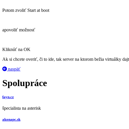
Potom zvoliť Start at boot
apovoliť možnosť
Kliknúť na OK
Ak si chcete overiť, či to ide, tak server na ktorom bežia virtuálky dajt
naspäť
Spolupráce
fayn.cz
špecialista na asterisk
akonapc.sk