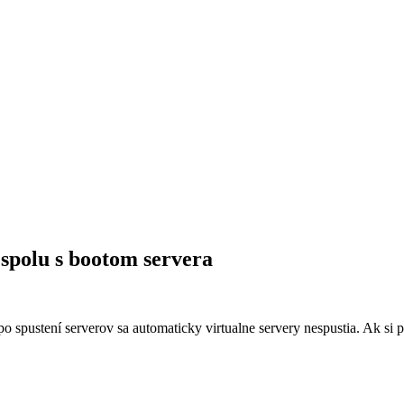
spolu s bootom servera
pustení serverov sa automaticky virtualne servery nespustia. Ak si praje