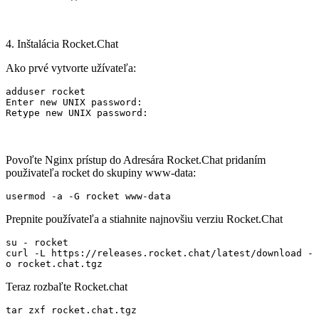
4. Inštalácia Rocket.Chat
Ako prvé vytvorte užívateľa:
adduser rocket

Enter new UNIX password:

Retype new UNIX password:
Povoľte Nginx prístup do Adresára Rocket.Chat pridaním
použivateľa rocket do skupiny www-data:
usermod -a -G rocket www-data
Prepnite používateľa a stiahnite najnovšiu verziu Rocket.Chat
su - rocket

curl -L https://releases.rocket.chat/latest/download -
o rocket.chat.tgz
Teraz rozbaľte Rocket.chat
tar zxf rocket.chat.tgz