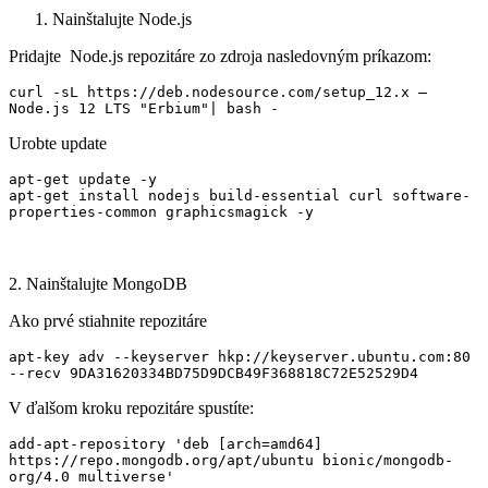
Nainštalujte Node.js
Pridajte Node.js repozitáre zo zdroja nasledovným príkazom:
curl -sL https://deb.nodesource.com/setup_12.x — 
Node.js 12 LTS "Erbium"| bash -
Urobte update
apt-get update -y

apt-get install nodejs build-essential curl software-
properties-common graphicsmagick -y
2. Nainštalujte MongoDB
Ako prvé stiahnite repozitáre
apt-key adv --keyserver hkp://keyserver.ubuntu.com:80 
--recv 9DA31620334BD75D9DCB49F368818C72E52529D4
V ďalšom kroku repozitáre spustíte:
add-apt-repository 'deb [arch=amd64] 
https://repo.mongodb.org/apt/ubuntu bionic/mongodb-
org/4.0 multiverse'