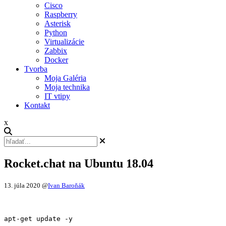
Cisco
Raspberry
Asterisk
Python
Virtualizácie
Zabbix
Docker
Tvorba
Moja Galéria
Moja technika
IT vtipy
Kontakt
x
Rocket.chat na Ubuntu 18.04
13. júla 2020
@
Ivan Baroňák
apt-get update -y