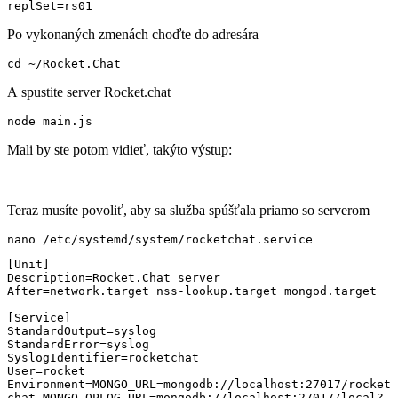
replSet=rs01
Po vykonaných zmenách choďte do adresára
cd ~/Rocket.Chat
A spustite server Rocket.chat
node main.js
Mali by ste potom vidieť, takýto výstup:
Teraz musíte povoliť, aby sa služba spúšťala priamo so serverom
nano /etc/systemd/system/rocketchat.service
[Unit]

Description=Rocket.Chat server

After=network.target nss-lookup.target mongod.target

[Service]

StandardOutput=syslog

StandardError=syslog

SyslogIdentifier=rocketchat

User=rocket

Environment=MONGO_URL=mongodb://localhost:27017/rocket
chat MONGO_OPLOG_URL=mongodb://localhost:27017/local?