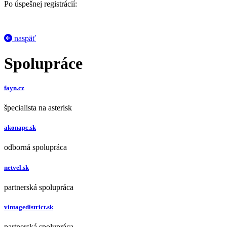
Po úspešnej registrácií:
naspäť
Spolupráce
fayn.cz
špecialista na asterisk
akonapc.sk
odborná spolupráca
netvel.sk
partnerská spolupráca
vintagedistrict.sk
partnerská spolupráca