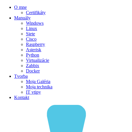
O mne
Certifikáty
Manuály
Windows
Linux
Siete
Cisco
Raspberry
Asterisk
Python
Virtualizácie
Zabbix
Docker
Tvorba
Moja Galéria
Moja technika
IT vtipy
Kontakt