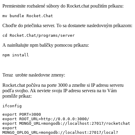
Premiestnite rozbalené súbory do Rocket.chat použitím príkazu:
mv bundle Rocket.Chat
Choďte do priečinka server. To sa dostanete nasledovným príkazom:
cd Rocket.Chat/programs/server
A nainštalujte npm balíčky pomocou príkazu:
npm install
Teraz urobte nasledovne zmeny:
Rocket.chat počúva na porte 3000 a zmeňte si IP adresu serveru
podľa svojho. Ak neviete svoju IP adresu servera na to Vám
pomôže príkaz:
ifconfig
export PORT=3000

export ROOT_URL=http://0.0.0.0:3000/

export MONGO_URL=mongodb://localhost:27017/rocketchat

export 
MONGO_OPLOG_URL=mongodb://localhost:27017/local?