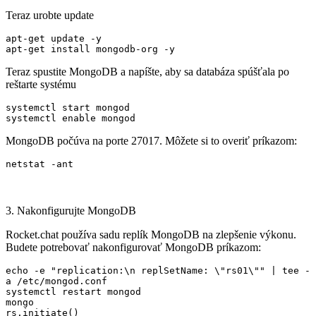
Teraz urobte update
apt-get update -y

apt-get install mongodb-org -y
Teraz spustite MongoDB a napíšte, aby sa databáza spúšťala po
reštarte systému
systemctl start mongod

MongoDB počúva na porte 27017. Môžete si to overiť príkazom:
netstat -ant
3. Nakonfigurujte MongoDB
Rocket.chat používa sadu replík MongoDB na zlepšenie výkonu.
Budete potrebovať nakonfigurovať MongoDB príkazom:
echo -e "replication:\n replSetName: \"rs01\"" | tee -
a /etc/mongod.conf

systemctl restart mongod

mongo

rs.initiate()