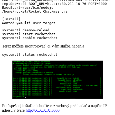
replSet=rs01 ROOT_URL=http://80.211.10.76 PORT=3000

ExecStart=/usr/bin/nodejs 
/home/rocket/Rocket.Chat/main.js

[Install]

WantedBy=multi-user.target
systemctl daemon-reload

systemctl start rocketchat

systemctl enable rocketchat
Teraz môžete skontrolovať, či Vám služba nabehla
systemctl status rocketchat
Po úspešnej inštalácií choďte cez webový prehliadač a napíšte IP
adresu v tvare
http://X.X.X.X:3000