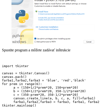
Spustite program a môžete zadávať inštrukcie
import tkinter

canvas = tkinter.Canvas()

canvas.pack()

farba1,farba2,farba3 = 'blue', 'red','black'

for prem in range(6):

      a = (150+1/2*prem*20, 150+prem*20)

      b = (150+1/2*prem*20, 350-1/2*prem*20)

      c = (350-prem*20, 350-1/2*prem*20)

      canvas.create_line(a, b, c, a, fill=farba1)

      farba1,farba2,farba3 = farba3, farba1, farba2

tkinter.mainloop()