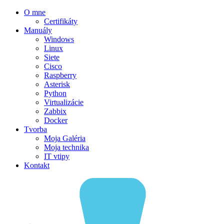
O mne
Certifikáty
Manuály
Windows
Linux
Siete
Cisco
Raspberry
Asterisk
Python
Virtualizácie
Zabbix
Docker
Tvorba
Moja Galéria
Moja technika
IT vtipy
Kontakt