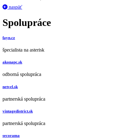
naspäť
Spolupráce
fayn.cz
špecialista na asterisk
akonapc.sk
odborná spolupráca
netvel.sk
partnerská spolupráca
vintagedistrict.sk
partnerská spolupráca
secorama