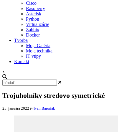
Cisco
Raspberry
Asterisk
Python
Virtualizácie
Zabbix
Docker
Tvorba
Moja Galéria
Moja technika
IT vtipy
Kontakt
x
Trojuholníky stredovo symetrické
25. januára 2022
@
Ivan Baroňák