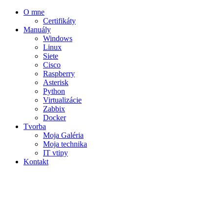
O mne
Certifikáty
Manuály
Windows
Linux
Siete
Cisco
Raspberry
Asterisk
Python
Virtualizácie
Zabbix
Docker
Tvorba
Moja Galéria
Moja technika
IT vtipy
Kontakt