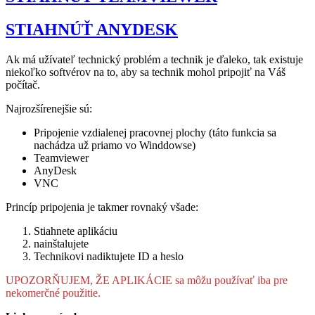
STIAHNÚŤ ANYDESK
Ak má užívateľ technický problém a technik je ďaleko, tak existuje
niekoľko softvérov na to, aby sa technik mohol pripojiť na Váš
počítač.
Najrozšírenejšie sú:
Pripojenie vzdialenej pracovnej plochy (táto funkcia sa
nachádza už priamo vo Winddowse)
Teamviewer
AnyDesk
VNC
Princíp pripojenia je takmer rovnaký všade:
Stiahnete aplikáciu
nainštalujete
Technikovi nadiktujete ID a heslo
UPOZORŇUJEM, ŽE APLIKÁCIE sa môžu používať iba pre
nekomerčné použitie.