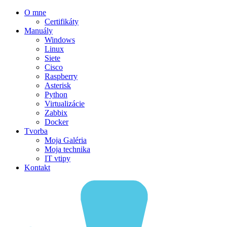
O mne
Certifikáty
Manuály
Windows
Linux
Siete
Cisco
Raspberry
Asterisk
Python
Virtualizácie
Zabbix
Docker
Tvorba
Moja Galéria
Moja technika
IT vtipy
Kontakt