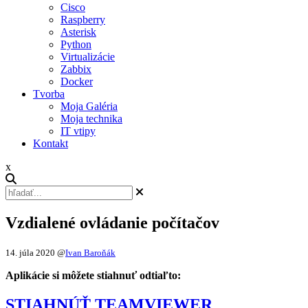
Cisco
Raspberry
Asterisk
Python
Virtualizácie
Zabbix
Docker
Tvorba
Moja Galéria
Moja technika
IT vtipy
Kontakt
x
Vzdialené ovládanie počítačov
14. júla 2020
@
Ivan Baroňák
Aplikácie si môžete stiahnuť odtiaľto:
STIAHNÚŤ TEAMVIEWER